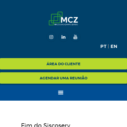
HOME
MCZ
PT
|
EN
EXPERTISE
NA MÍDIA
ÁREA DO CLIENTE
BLOG
AGENDAR UMA REUNIÃO
CONTATO
Fim do Siscoserv