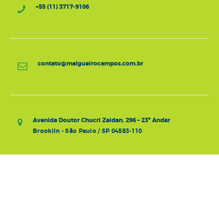
+55 (11) 3717-9106
contato@malgueirocampos.com.br
Avenida Doutor Chucri Zaidan, 296 – 23º Andar
Brooklin - São Paulo / SP 04583-110