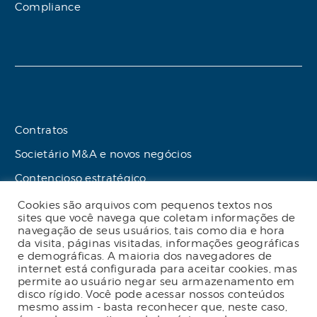
Compliance
Contratos
Societário M&A e novos negócios
Contencioso estratégico
Tributário
Cookies são arquivos com pequenos textos nos
sites que você navega que coletam informações de
Advogado online
navegação de seus usuários, tais como dia e hora
da visita, páginas visitadas, informações geográficas
Planos de assessoria mensal
e demográficas. A maioria dos navegadores de
internet está configurada para aceitar cookies, mas
permite ao usuário negar seu armazenamento em
disco rígido. Você pode acessar nossos conteúdos
mesmo assim - basta reconhecer que, neste caso,