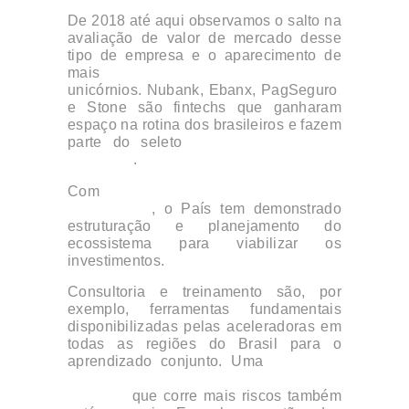
De 2018 até aqui observamos o salto na
avaliação de valor de mercado desse
tipo de empresa e o aparecimento de
mais
unicórnios. Nubank, Ebanx, PagSeguro
e Stone são fintechs que ganharam
espaço na rotina dos brasileiros e fazem
parte do seleto
grupo de unicórnios
nacionais
.
Com
investidores especialmente
estrangeiros
, o País tem demonstrado
estruturação e planejamento do
ecossistema para viabilizar os
investimentos.
Consultoria e treinamento são, por
exemplo, ferramentas fundamentais
disponibilizadas pelas aceleradoras em
todas as regiões do Brasil para o
aprendizado conjunto. Uma
legislação
mais consistente e favorável a esse tipo
empresa
que corre mais riscos também