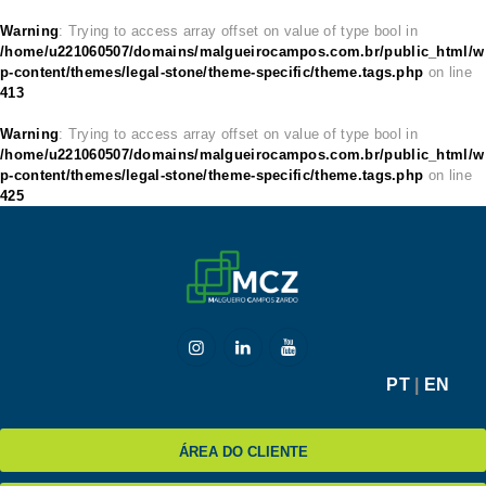
Warning
: Trying to access array offset on value of type bool in
/home/u221060507/domains/malgueirocampos.com.br/public_html/w
p-content/themes/legal-stone/theme-specific/theme.tags.php
on line
413
HOME
Warning
: Trying to access array offset on value of type bool in
/home/u221060507/domains/malgueirocampos.com.br/public_html/w
MCZ
p-content/themes/legal-stone/theme-specific/theme.tags.php
on line
425
EXPERTISE
NA MÍDIA
BLOG
CONTATO
PT
|
EN
ÁREA DO CLIENTE