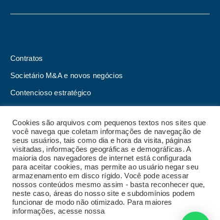
Contratos
Societário M&A e novos negócios
Contencioso estratégico
Tributário
Cookies são arquivos com pequenos textos nos sites que
Advogado online
você navega que coletam informações de navegação de
seus usuários, tais como dia e hora da visita, páginas
Planos de assessoria mensal
visitadas, informações geográficas e demográficas. A
maioria dos navegadores de internet está configurada
para aceitar cookies, mas permite ao usuário negar seu
armazenamento em disco rígido. Você pode acessar
nossos conteúdos mesmo assim - basta reconhecer que,
2023 Malgueiro Campos Zardo Advocacia |
Termos
neste caso, áreas do nosso site e subdomínios podem
e condições de uso do site
|
Política de privacidade
funcionar de modo não otimizado. Para maiores
|
Código de conduta
|
Política de privacidade para
informações, acesse nossa
Política de Privacidade
fornecedores
|
Política de gestão de crises e