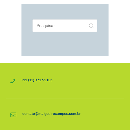
Pesquisar
por:
+55 (11) 3717-9106
contato@malgueirocampos.com.br