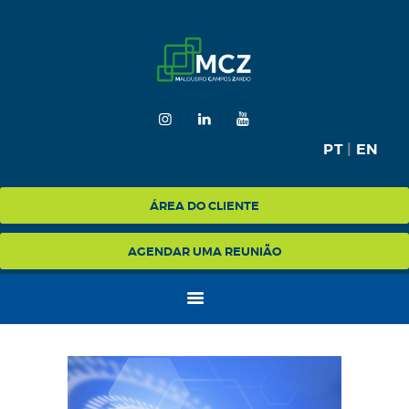
HOME
MCZ
PT
|
EN
EXPERTISE
NA MÍDIA
ÁREA DO CLIENTE
BLOG
AGENDAR UMA REUNIÃO
CONTATO