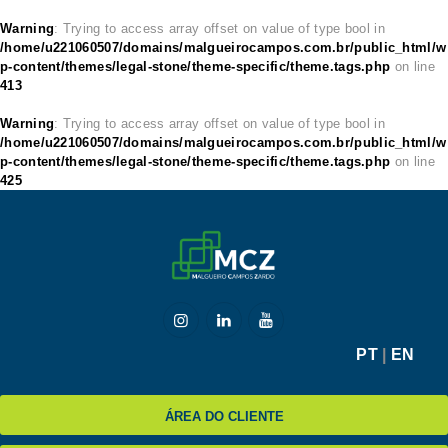
Warning
: Trying to access array offset on value of type bool in
/home/u221060507/domains/malgueirocampos.com.br/public_html/w
p-content/themes/legal-stone/theme-specific/theme.tags.php
on line
413
HOME
Warning
: Trying to access array offset on value of type bool in
/home/u221060507/domains/malgueirocampos.com.br/public_html/w
MCZ
p-content/themes/legal-stone/theme-specific/theme.tags.php
on line
425
EXPERTISE
NA MÍDIA
BLOG
CONTATO
PT
|
EN
ÁREA DO CLIENTE