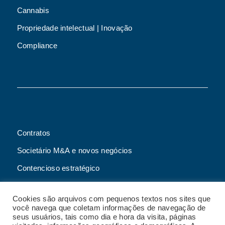
Cannabis
Propriedade intelectual | Inovação
Compliance
Contratos
Societário M&A e novos negócios
Contencioso estratégico
Tributário
Cookies são arquivos com pequenos textos nos sites que
Advogado online
você navega que coletam informações de navegação de
seus usuários, tais como dia e hora da visita, páginas
Planos de assessoria mensal