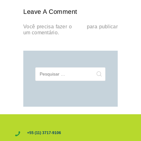
Leave A Comment
Você precisa fazer o
login
para publicar
um comentário.
Pesquisar
por:
+55 (11) 3717-9106