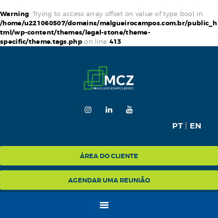
Warning
: Trying to access array offset on value of type bool in
/home/u221060507/domains/malgueirocampos.com.br/public_h
tml/wp-content/themes/legal-stone/theme-
specific/theme.tags.php
on line
413
HOME
MCZ
EXPERTISE
NA MÍDIA
BLOG
PT
|
EN
CONTATO
ÁREA DO CLIENTE
AGENDAR UMA REUNIÃO