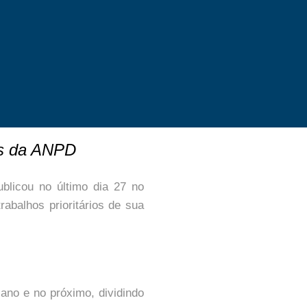
os da ANPD
blicou no último dia 27 no
rabalhos prioritários de sua
 ano e no próximo, dividindo