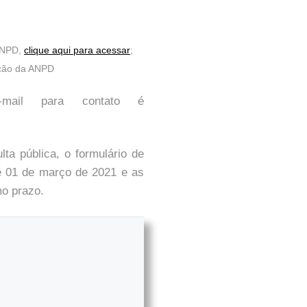
 ANPD,
clique aqui para acessar
;
ação da ANPD
ail para contato é
ta pública, o formulário de
é 01 de março de 2021 e as
o prazo.