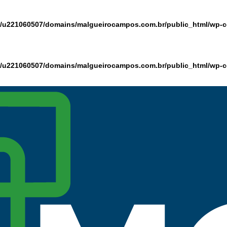
/u221060507/domains/malgueirocampos.com.br/public_html/wp-co
/u221060507/domains/malgueirocampos.com.br/public_html/wp-co