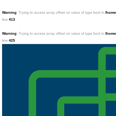
Warning
: Trying to access array offset on value of type bool in
/home
line
413
Warning
: Trying to access array offset on value of type bool in
/home
line
425