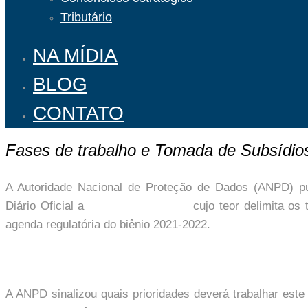
Tributário
NA MÍDIA
BLOG
CONTATO
Fases de trabalho e Tomada de Subsídi
A Autoridade Nacional de Proteção de Dados (ANPD) pu
Diário Oficial a
Portaria nº 11/2021
cujo teor delimita os t
agenda regulatória do biênio 2021-2022.
A ANPD sinalizou quais prioridades deverá trabalhar este