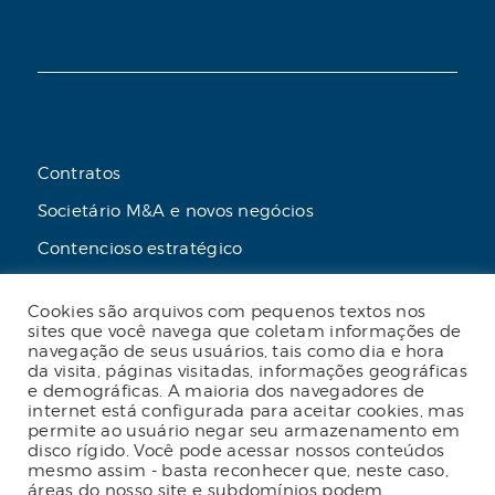
Contratos
Societário M&A e novos negócios
Contencioso estratégico
Tributário
Cookies são arquivos com pequenos textos nos
Advogado online
sites que você navega que coletam informações de
navegação de seus usuários, tais como dia e hora
Planos de assessoria mensal
da visita, páginas visitadas, informações geográficas
e demográficas. A maioria dos navegadores de
internet está configurada para aceitar cookies, mas
permite ao usuário negar seu armazenamento em
disco rígido. Você pode acessar nossos conteúdos
2023 Malgueiro Campos Zardo Advocacia |
mesmo assim - basta reconhecer que, neste caso,
Termos e condições de uso do site
|
Política
áreas do nosso site e subdomínios podem