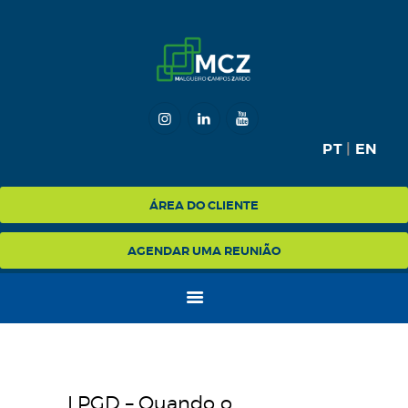
HOME
MCZ
PT
|
EN
EXPERTISE
NA MÍDIA
ÁREA DO CLIENTE
BLOG
AGENDAR UMA REUNIÃO
CONTATO
LPGD – Quando o