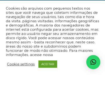
Tributário
Cookies são arquivos com pequenos textos nos
Advogado online
sites que você navega que coletam informações de
navegação de seus usuários, tais como dia e hora
Planos de assessoria mensal
da visita, páginas visitadas, informações geográficas
e demográficas. A maioria dos navegadores de
internet está configurada para aceitar cookies, mas
permite ao usuário negar seu armazenamento em
disco rígido. Você pode acessar nossos conteúdos
2023 Malgueiro Campos Zardo Advocacia |
mesmo assim - basta reconhecer que, neste caso,
Termos e condições de uso do site
|
Política
áreas do nosso site e subdomínios podem
de privacidade
|
Código de conduta
|
funcionar de modo não otimizado. Para maiores
Política de privacidade para fornecedores
|
informações, acesse nossa
Política de Privacidade
Política de gestão de crises e continuidade
de negócios
| Desenvolvido por
Radar do
Cookie settings
ACEITAR
Marketing