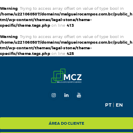
Warning
: Trying to access array offset on value of type bool in
/home/u221060507/domains/malgueirocampos.com.br/public_h
tml/wp-content/themes/legal-stone/theme-
specific/theme.tags.php
on line
413
HOME
Warning
: Trying to access array offset on value of type bool in
/home/u221060507/domains/malgueirocampos.com.br/public_h
MCZ
tml/wp-content/themes/legal-stone/theme-
specific/theme.tags.php
on line
425
EXPERTISE
NA MÍDIA
BLOG
CONTATO
PT
|
EN
ÁREA DO CLIENTE