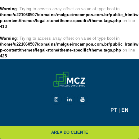
Warning
: Trying to access array offset on value of type bool in
/home/u221060507/domains/malgueirocampos.com.br/public_html/w
p-content/themes/legal-stone/theme-specific/theme.tags.php
on line
413
HOME
Warning
: Trying to access array offset on value of type bool in
/home/u221060507/domains/malgueirocampos.com.br/public_html/w
MCZ
p-content/themes/legal-stone/theme-specific/theme.tags.php
on line
425
EXPERTISE
NA MÍDIA
BLOG
CONTATO
PT
|
EN
ÁREA DO CLIENTE