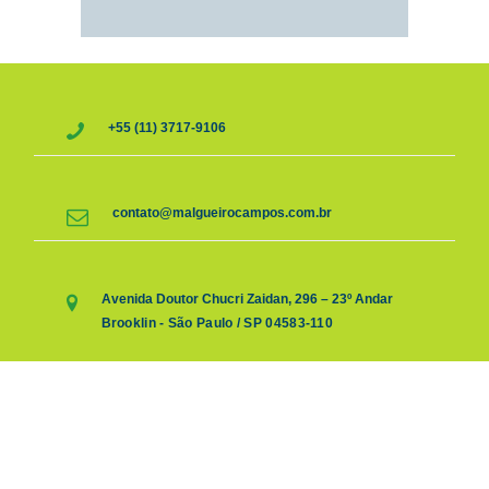
+55 (11) 3717-9106
contato@malgueirocampos.com.br
Avenida Doutor Chucri Zaidan, 296 – 23º Andar
Brooklin - São Paulo / SP 04583-110