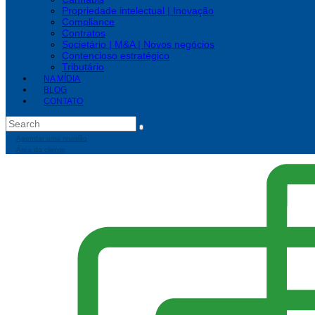
Propriedade intelectual | Inovação
Compliance
Contratos
Societário | M&A | Novos negócios
Contencioso estratégico
Tributário
NA MÍDIA
BLOG
CONTATO
Agendar uma reunião
Área do cliente