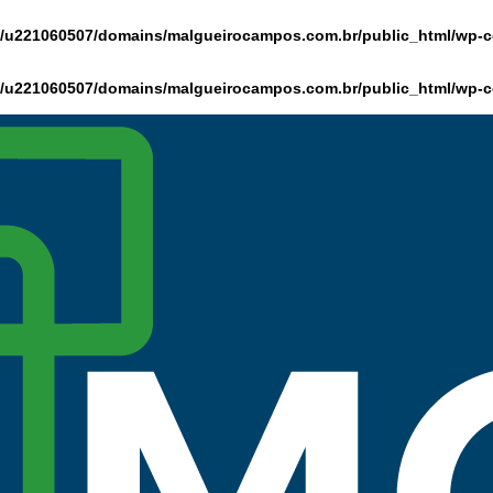
/u221060507/domains/malgueirocampos.com.br/public_html/wp-co
/u221060507/domains/malgueirocampos.com.br/public_html/wp-co